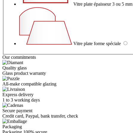
Vitre plate épaisseur 3 ou 5 m
Vitre plate forme spéciale
Our commitments
Quality glass
Glass product warranty
All-make compatible glazing
Express delivery
1 to 3 working days
Secure payment
Credit card, Paypal, bank transfer, check
Packaging
Packaging
100% secure