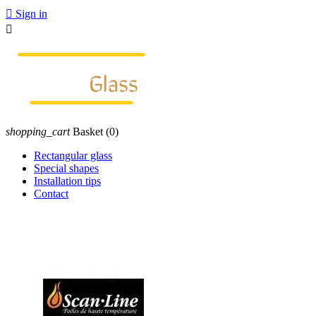

Sign in

shopping_cart
Basket
(0)
Rectangular glass
Special shapes
Installation tips
Contact